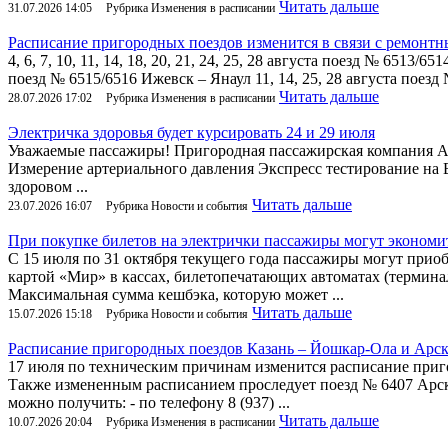
Читать дальше
31.07.2026 14:05
Рубрика Изменения в расписании
Расписание пригородных поездов изменится в связи с ремонт
4, 6, 7, 10, 11, 14, 18, 20, 21, 24, 25, 28 августа поезд № 651
поезд № 6515/6516 Ижевск – Янаул 11, 14, 25, 28 августа пое
Читать дальше
28.07.2026 17:02
Рубрика Изменения в расписании
Электричка здоровья будет курсировать 24 и 29 июля
Уважаемые пассажиры! Пригородная пассажирская компания АО 
Измерение артериального давления Экспресс тестирование на 
здоровом ...
Читать дальше
23.07.2026 16:07
Рубрика Новости и события
При покупке билетов на электрички пассажиры могут экономи
С 15 июля по 31 октября текущего года пассажиры могут приоб
картой «Мир» в кассах, билетопечатающих автоматах (термина
Максимальная сумма кешбэка, которую может ...
Читать дальше
15.07.2026 15:18
Рубрика Новости и события
Расписание пригородных поездов Казань – Йошкар-Ола и Арск
17 июля по техническим причинам изменится расписание приго
Также измененным расписанием проследует поезд № 6407 Арск
можно получить: - по телефону 8 (937) ...
Читать дальше
10.07.2026 20:04
Рубрика Изменения в расписании