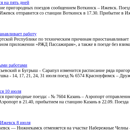
я на пять дней
ние пригородных поездов сообщением Воткинск – Ижевск. Поез
 Ижевск отправится со станции Воткинск в 17.30. Прибытие в И
анавливает работу
ртской Республике по техническим причинам приостанавливает 
ьном приложении «РЖД Пассажирам», а также в поезде без взи
ными работами
евский и Бугрыш – Сарапул изменится расписание ряда пригород
рнушка - 14, 17, 21, 24, 31 июля поезд № 6574 Красноуфимск – Др
ся 10 июля
ся пригородные поезда: - № 7604 Казань – Аэропорт отправлени
 Аэропорт в 21.40, прибытием на станцию Казань в 22.09. Поезд
 Ижевск 8 июля
евск — Нижнекамск отменяется на участке Набережные Челны -