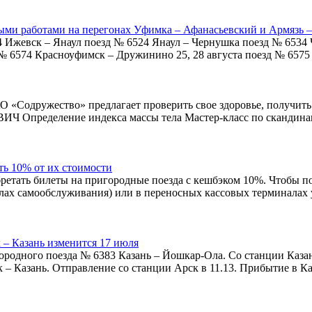
ными работами на перегонах Уфимка – Афанасьевский и Армязь 
3/6514 Ижевск – Янаул поезд № 6524 Янаул – Чернушка поезд № 6534 
зд № 6574 Красноуфимск – Дружинино 25, 28 августа поезд № 65
«Содружество» предлагает проверить свое здоровье, получить 
ВИЧ Определение индекса массы тела Мастер-класс по скандинав
ть 10% от их стоимости
ретать билеты на пригородные поезда с кешбэком 10%. Чтобы по
лах самообслуживания) или в переносных кассовых терминалах у
 – Казань изменится 17 июля
родного поезда № 6383 Казань – Йошкар-Ола. Со станции Казань
 – Казань. Отправление со станции Арск в 11.13. Прибытие в 