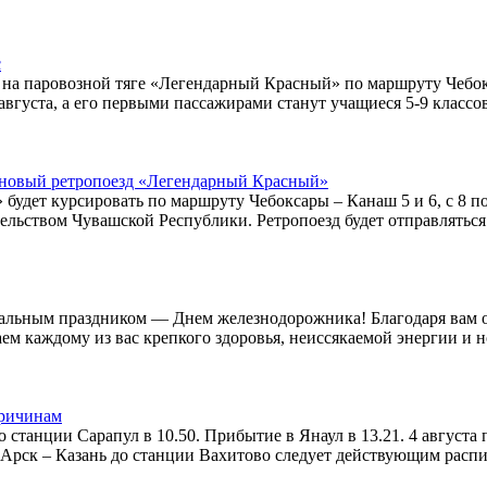
с
 на паровозной тяге «Легендарный Красный» по маршруту Чебок
 16 августа, а его первыми пассажирами станут учащиеся 5-9 клас
 новый ретропоезд «Легендарный Красный»
удет курсировать по маршруту Чебоксары – Канаш 5 и 6, с 8 по 
льством Чувашской Республики. Ретропоезд будет отправляться 
альным праздником — Днем железнодорожника! Благодаря вам ог
ем каждому из вас крепкого здоровья, неиссякаемой энергии и 
причинам
со станции Сарапул в 10.50. Прибытие в Янаул в 13.21. 4 август
7 Арск – Казань до станции Вахитово следует действующим распи