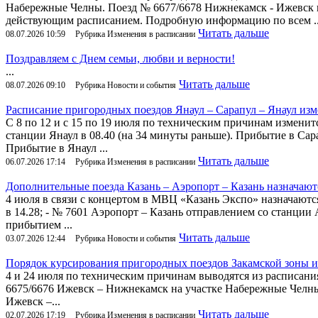
Набережные Челны. Поезд № 6677/6678 Нижнекамск - Ижевск 
действующим расписанием. Подробную информацию по всем ..
Читать дальше
08.07.2026 10:59
Рубрика Изменения в расписании
Поздравляем с Днем семьи, любви и верности!
...
Читать дальше
08.07.2026 09:10
Рубрика Новости и события
Расписание пригородных поездов Янаул – Сарапул – Янаул изме
С 8 по 12 и с 15 по 19 июля по техническим причинам изменит
станции Янаул в 08.40 (на 34 минуты раньше). Прибытие в Сара
Прибытие в Янаул ...
Читать дальше
06.07.2026 17:14
Рубрика Изменения в расписании
Дополнительные поезда Казань – Аэропорт – Казань назначают
4 июля в связи с концертом в МВЦ «Казань Экспо» назначаютс
в 14.28; - № 7601 Аэропорт – Казань отправлением со станции 
прибытием ...
Читать дальше
03.07.2026 12:44
Рубрика Новости и события
Порядок курсирования пригородных поездов Закамской зоны и
4 и 24 июля по техническим причинам выводятся из расписани
6675/6676 Ижевск – Нижнекамск на участке Набережные Челны
Ижевск –...
Читать дальше
02.07.2026 17:19
Рубрика Изменения в расписании