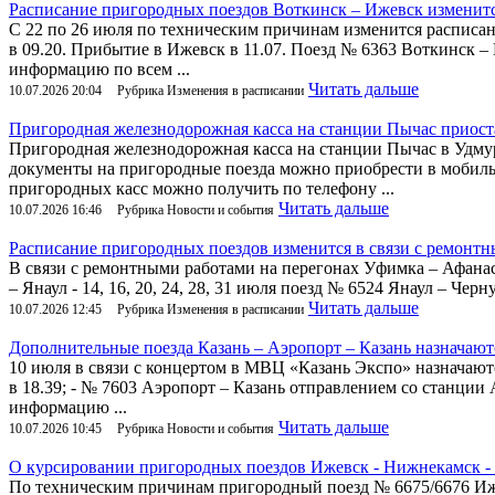
Расписание пригородных поездов Воткинск – Ижевск изменитс
С 22 по 26 июля по техническим причинам изменится расписа
в 09.20. Прибытие в Ижевск в 11.07. Поезд № 6363 Воткинск –
информацию по всем ...
Читать дальше
10.07.2026 20:04
Рубрика Изменения в расписании
Пригородная железнодорожная касса на станции Пычас приост
Пригородная железнодорожная касса на станции Пычас в Удму
документы на пригородные поезда можно приобрести в мобил
пригородных касс можно получить по телефону ...
Читать дальше
10.07.2026 16:46
Рубрика Новости и события
Расписание пригородных поездов изменится в связи с ремонт
В связи с ремонтными работами на перегонах Уфимка – Афанась
– Янаул - 14, 16, 20, 24, 28, 31 июля поезд № 6524 Янаул – Че
Читать дальше
10.07.2026 12:45
Рубрика Изменения в расписании
Дополнительные поезда Казань – Аэропорт – Казань назначают
10 июля в связи с концертом в МВЦ «Казань Экспо» назначают
в 18.39; - № 7603 Аэропорт – Казань отправлением со станции
информацию ...
Читать дальше
10.07.2026 10:45
Рубрика Новости и события
О курсировании пригородных поездов Ижевск - Нижнекамск -
По техническим причинам пригородный поезд № 6675/6676 Иж