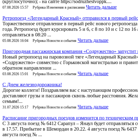
(круглосуточно); - на сайте https://sodruzhestvoppk....
Читать дальше
07.08.2026 15:57
Рубрика Изменения в расписании
Ретропоезд «Легендарный Красный» отправился в первый рей
Торжественное отправление в первый рейс нового ретропоезда
года. Ретропоезд будет курсировать 5 и 6, с 8 по 10 и с 12 по
отправляться в 08:20 ...
Читать дальше
05.08.2026 16:04
Рубрика Новости и события
Пригородная пассажирская компания «Содружество» запустит
Новый ретропоезд на паровозной тяге «Легендарный Красный» б
«Содружество» совместно с Горьковской магистралью и правите
обратном направлении ...
Читать дальше
03.08.2026 15:01
Рубрика Новости и события
С Днем железнодорожника!
Дорогие коллеги! Поздравляем вас с наступающим профессион
доставляют грузы и пассажиров сквозь любые расстояния. Жела
семьям!...
Читать дальше
31.07.2026 15:17
Рубрика Новости и события
Расписание пригородных поездов изменится по техническим 
C 3 августа поезд № 6412 Сарапул – Янаул будет отправляться 
в 17.57. Прибытие в Шемордан в 20.22. 4 августа поезд № 643
августа поезд № ...