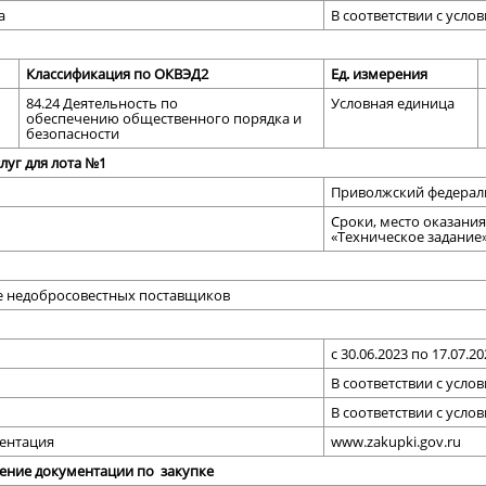
а
В соответствии с усло
Классификация по ОКВЭД2
Ед. измерения
84.24 Деятельность по
Условная единица
обеспечению общественного порядка и
безопасности
луг для лота №1
Приволжский федераль
Сроки, место оказания
«Техническое задание
ре недобросовестных поставщиков
с 30.06.2023 по 17.07.2
В соответствии с усло
В соответствии с усло
ентация
www.zakupki.gov.ru
ление документации по закупке