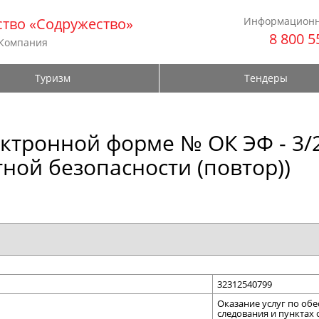
тво «Содружество»
Информационн
8 800 5
 Компания
Туризм
Тендеры
ктронной форме № ОК ЭФ - 3/2
ной безопасности (повтор))
32312540799
Оказание услуг по об
следования и пунктах