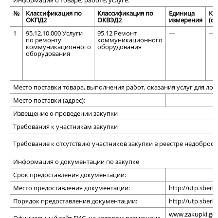
№
Классификация по
Классификация по
Единица
Ко
ОКПД2
ОКВЭД2
измерения
(о
1
95.12.10.000 Услуги
95.12 Ремонт
—
—
по ремонту
коммуникационного
коммуникационного
оборудования
оборудования
Место поставки товара, выполнения работ, оказания услуг для лот
Место поставки (адрес):
Извещение о проведении закупки
Требования к участникам закупки
Требование к отсутствию участников закупки в реестре недоброс
Информация о документации по закупке
Срок предоставления документации:
Место предоставления документации:
http://utp.sberb
Порядок предоставления документации:
http://utp.sberb
www.zakupki.gov