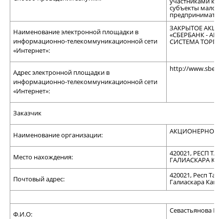
участниками ко
субъекты малог
предпринимате
ЗАКРЫТОЕ АКЦ
Наименование электронной площадки в
«СБЕРБАНК - 
информационно-телекоммуникационной сети
СИСТЕМА ТОРГ
«Интернет»:
http://www.sber
Адрес электронной площадки в
информационно-телекоммуникационной сети
«Интернет»:
Заказчик
АКЦИОНЕРНОЕ 
Наименование организации:
420021, РЕСП ТА
Место нахождения:
ГАЛИАСКАРА КА
420021, Респ Тат
Почтовый адрес:
Галиаскара Кама
Севастьянова И
Ф.И.О: