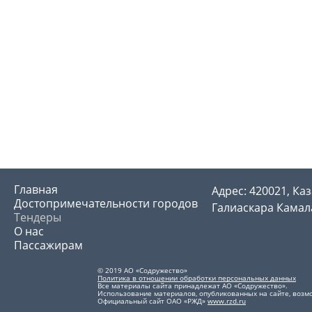
Главная
Адрес: 420021, Каз
Достопримечательности городов
Галиаскара Камала
Тендеры
О нас
Пассажирам
© 2019 АО «Содружество»
Политика в отношении обработки персональных данных
Все материалы сайта принадлежат АО «Содружество».
Использование материалов, опубликованных на сайте, возмо
Официальный сайт ОАО «РЖД»
www.rzd.ru