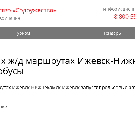
тво «Содружество»
Информационн
8 800 5
 Компания
Туризм
Тендеры
ых ж/д маршрутах Ижевск-Ниж
обусы
утах Ижевск-Нижнекамск-Ижевск запустят рельсовые ав
.
лке