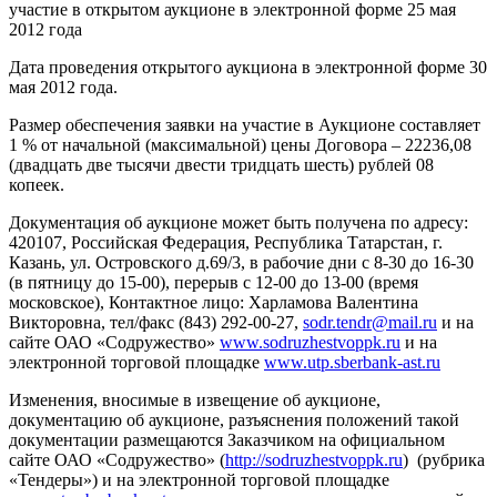
участие в открытом аукционе в электронной форме 25 мая
2012 года
Дата проведения открытого аукциона в электронной форме 30
мая 2012 года.
Размер обеспечения заявки на участие в Аукционе составляет
1 % от начальной (максимальной) цены Договора – 22236,08
(двадцать две тысячи двести тридцать шесть) рублей 08
копеек.
Документация об аукционе может быть получена по адресу:
420107, Российская Федерация, Республика Татарстан, г.
Казань, ул. Островского д.69/3, в рабочие дни с 8-30 до 16-30
(в пятницу до 15-00), перерыв с 12-00 до 13-00 (время
московское), Контактное лицо: Харламова Валентина
Викторовна, тел/факс (843) 292-00-27,
sodr.tendr@mail.ru
и на
сайте ОАО «Содружество»
www.sodruzhestvoppk.ru
и на
электронной торговой площадке
www.utp.sberbank-ast.ru
Изменения, вносимые в извещение об аукционе,
документацию об аукционе, разъяснения положений такой
документации размещаются Заказчиком на официальном
сайте ОАО «Содружество» (
http://sodruzhestvoppk.ru
) (рубрика
«Тендеры») и на электронной торговой площадке