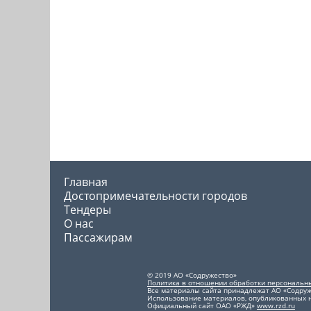
Главная
Достопримечательности городов
Тендеры
О нас
Пассажирам
© 2019 АО «Содружество»
Политика в отношении обработки персональн
Все материалы сайта принадлежат АО «Содруж
Использование материалов, опубликованных на
Официальный сайт ОАО «РЖД»
www.rzd.ru