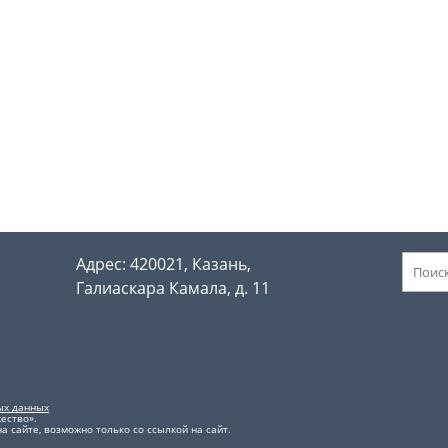
Адрес: 420021, Казань,
Галиаскара Камала, д. 11
ых данных
ество».
 сайте, возможно только со ссылкой на сайт.