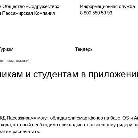
е Общество «Содружество»
Информационная служба
8 800 550 53 93
я Пассажирская Компания
Туризм
Тендеры
ец. предложения
никам и студентам в приложен
Д Пассажирам» могут обладатели смартфонов на базе iOS и An
-кода, который необходимо прикладывать к внешнему ридеру на
затем распечатать.