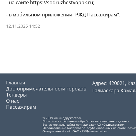
- на сайте https://sodruzhestvoppk.ru;
- в мобильном приложении "РЖД Пассажирам".
12.11.2025 14:52
Главная
Адрес: 420021, Каз
Достопримечательности городов
Галиаскара Камала
Тендеры
О нас
Пассажирам
© 2019 АО «Содружество»
Политика в отношении обработки персональных данных
Все материалы сайта принадлежат АО «Содружество».
Использование материалов, опубликованных на сайте, возмо
Официальный сайт ОАО «РЖД»
www.rzd.ru